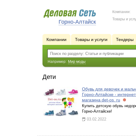
Компании:
Товары и услу
Горно-Алтайск
Компании
Товары и услуги
Тендеры
Например:
Мир моды
Дети
Обувь для девочек и мальч
Горно-Алтайске - интернет
магазина det-os. ru
Купить детскую обувь недор
Горно-Алтайске!
03.02.2022